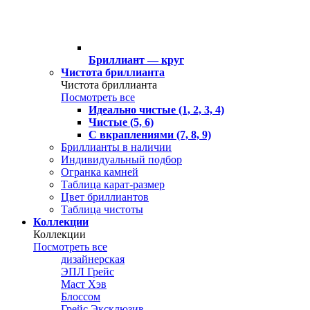
Бриллиант — круг
Чистота бриллианта
Чистота бриллианта
Посмотреть все
Идеально чистые (1, 2, 3, 4)
Чистые (5, 6)
С вкраплениями (7, 8, 9)
Бриллианты в наличии
Индивидуальный подбор
Огранка камней
Таблица карат-размер
Цвет бриллиантов
Таблица чистоты
Коллекции
Коллекции
Посмотреть все
дизайнерская
ЭПЛ Грейс
Маст Хэв
Блоссом
Грейс Эксклюзив