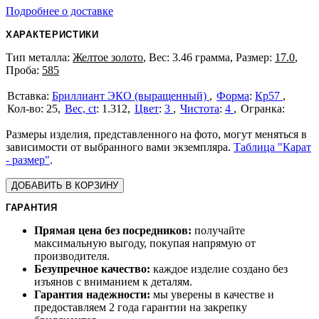
Подробнее о доставке
ХАРАКТЕРИСТИКИ
Тип металла:
Желтое золото
, Вес: 3.46 грамма, Размер:
17.0
,
Проба:
585
Бриллиант ЭКО (выращенный)
Форма
:
Кр57
25
Вес, ct
:
1.312
Цвет
:
3
Чистота
:
4
Размеры изделия, представленного на фото, могут меняться в
зависимости от выбранного вами экземпляра.
Таблица "Карат
- размер"
.
ДОБАВИТЬ В КОРЗИНУ
ГАРАНТИЯ
Прямая цена без посредников:
получайте
максимальную выгоду, покупая напрямую от
производителя.
Безупречное качество:
каждое изделие создано без
изъянов с вниманием к деталям.
Гарантия надежности:
мы уверены в качестве и
предоставляем 2 года гарантии на закрепку