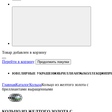
Товар добавлен в корзину
Перейти в корзину
Продолжить покупки
ЮВЕЛИРНЫЕ УКРАШЕНИЯ
БРИЛЛИАНТЫ
КОЛЛЕКЦИИ
ПР
Главная
Каталог
Кольца
Кольцо из желтого золота с
бриллиантами выращенными
КОЛЬЦО ИЗ ЖЕЛТОГО ЗОЛОТА С