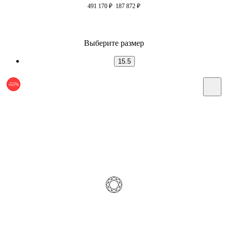
491 170
₽
187 872
₽
Выберите размер
15.5
-55%