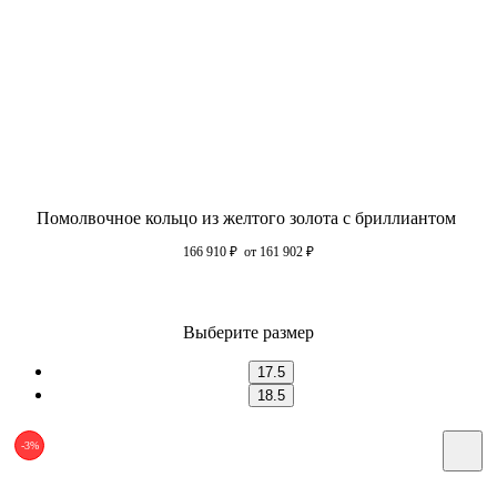
Помолвочное кольцо из желтого золота с бриллиантом
166 910
₽
от 161 902
₽
Выберите размер
17.5
18.5
-3%