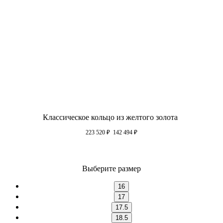
Классическое кольцо из желтого золота
223 520
₽
142 494
₽
Выберите размер
16
17
17.5
18.5