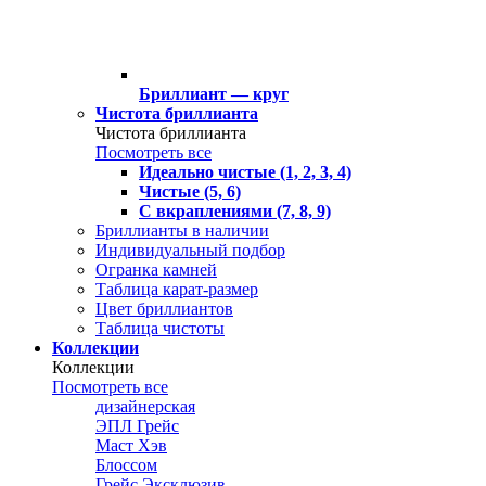
Бриллиант — круг
Чистота бриллианта
Чистота бриллианта
Посмотреть все
Идеально чистые (1, 2, 3, 4)
Чистые (5, 6)
С вкраплениями (7, 8, 9)
Бриллианты в наличии
Индивидуальный подбор
Огранка камней
Таблица карат-размер
Цвет бриллиантов
Таблица чистоты
Коллекции
Коллекции
Посмотреть все
дизайнерская
ЭПЛ Грейс
Маст Хэв
Блоссом
Грейс Эксклюзив