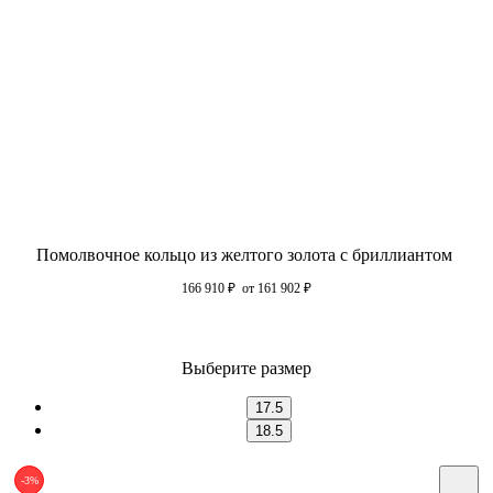
Помолвочное кольцо из желтого золота с бриллиантом
166 910
₽
от 161 902
₽
Выберите размер
17.5
18.5
-3%