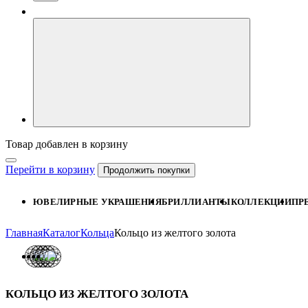
Товар добавлен в корзину
Перейти в корзину
Продолжить покупки
ЮВЕЛИРНЫЕ УКРАШЕНИЯ
БРИЛЛИАНТЫ
КОЛЛЕКЦИИ
ПР
Главная
Каталог
Кольца
Кольцо из желтого золота
КОЛЬЦО ИЗ ЖЕЛТОГО ЗОЛОТА