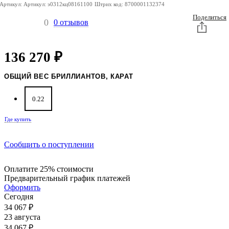
Артикул:
Артикул:
э0312кц08161100
Штрих код:
8700001132374
Поделиться
0
0 отзывов
136 270
₽
ОБЩИЙ ВЕС БРИЛЛИАНТОВ, КАРАТ
0.22
Где купить
Сообщить о поступлении
Оплатите 25% стоимости
Предварительный график платежей
Оформить
Сегодня
34 067
₽
23 августа
34 067
₽