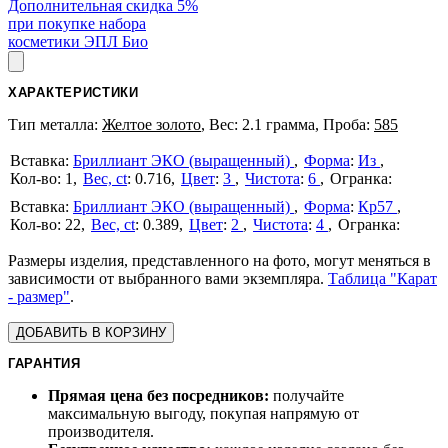
Дополнительная скидка 5%
при покупке набора
косметики ЭПЛ Био
ХАРАКТЕРИСТИКИ
Тип металла:
Желтое золото
, Вес: 2.1 грамма, Проба:
585
Бриллиант ЭКО (выращенный)
Форма
:
Из
1
Вес, ct
:
0.716
Цвет
:
3
Чистота
:
6
Бриллиант ЭКО (выращенный)
Форма
:
Кр57
22
Вес, ct
:
0.389
Цвет
:
2
Чистота
:
4
Размеры изделия, представленного на фото, могут меняться в
зависимости от выбранного вами экземпляра.
Таблица "Карат
- размер"
.
ДОБАВИТЬ В КОРЗИНУ
ГАРАНТИЯ
Прямая цена без посредников:
получайте
максимальную выгоду, покупая напрямую от
производителя.