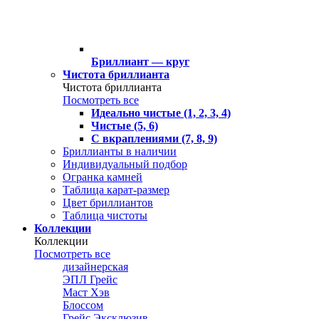
Бриллиант — круг
Чистота бриллианта
Чистота бриллианта
Посмотреть все
Идеально чистые (1, 2, 3, 4)
Чистые (5, 6)
С вкраплениями (7, 8, 9)
Бриллианты в наличии
Индивидуальный подбор
Огранка камней
Таблица карат-размер
Цвет бриллиантов
Таблица чистоты
Коллекции
Коллекции
Посмотреть все
дизайнерская
ЭПЛ Грейс
Маст Хэв
Блоссом
Грейс Эксклюзив