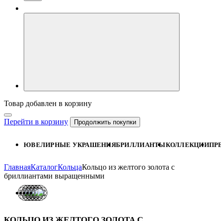
Товар добавлен в корзину
Перейти в корзину
Продолжить покупки
ЮВЕЛИРНЫЕ УКРАШЕНИЯ
БРИЛЛИАНТЫ
КОЛЛЕКЦИИ
ПР
Главная
Каталог
Кольца
Кольцо из желтого золота с
бриллиантами выращенными
КОЛЬЦО ИЗ ЖЕЛТОГО ЗОЛОТА С