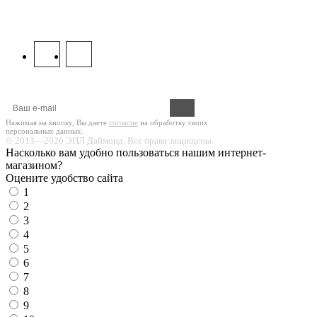
8 800 333 67 37
МЫ В СОЦСЕТЯХ:
Оформите подписку на новости!
Нажимая на кнопку, Вы даете
согласие
на обработку своих
персональных данных.
© 2013—2026 ЭПЛ Даймонд. Все права защищены.
Насколько вам удобно пользоваться нашим интернет-
магазином?
Оцените удобство сайта
1
2
3
4
5
6
7
8
9