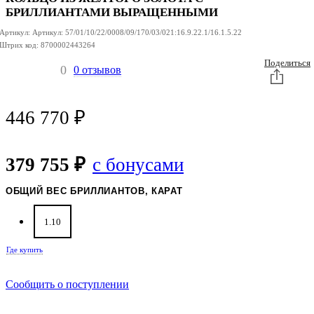
БРИЛЛИАНТАМИ ВЫРАЩЕННЫМИ
Артикул:
Артикул:
57/01/10/22/0008/09/170/03/021:16.9.22.1/16.1.5.22
Штрих код:
8700002443264
Поделиться
0
0 отзывов
446 770
₽
379 755 ₽
с бонусами
ОБЩИЙ ВЕС БРИЛЛИАНТОВ, КАРАТ
1.10
Где купить
Сообщить о поступлении