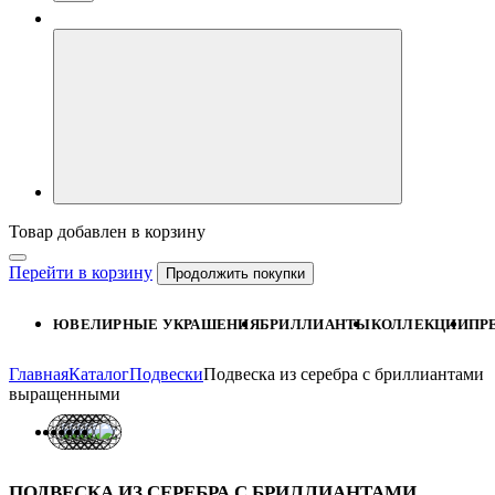
Товар добавлен в корзину
Перейти в корзину
Продолжить покупки
ЮВЕЛИРНЫЕ УКРАШЕНИЯ
БРИЛЛИАНТЫ
КОЛЛЕКЦИИ
ПР
Главная
Каталог
Подвески
Подвеска из серебра с бриллиантами
выращенными
ПОДВЕСКА ИЗ СЕРЕБРА С БРИЛЛИАНТАМИ