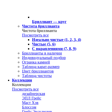
Бриллиант — круг
Чистота бриллианта
Чистота бриллианта
Посмотреть все
Идеально чистые (1, 2, 3, 4)
Чистые (5, 6)
С вкраплениями (7, 8, 9)
Бриллианты в наличии
Индивидуальный подбор
Огранка камней
Таблица карат-размер
Цвет бриллиантов
Таблица чистоты
Коллекции
Коллекции
Посмотреть все
дизайнерская
ЭПЛ Грейс
Маст Хэв
Блоссом
Грейс Эксклюзив