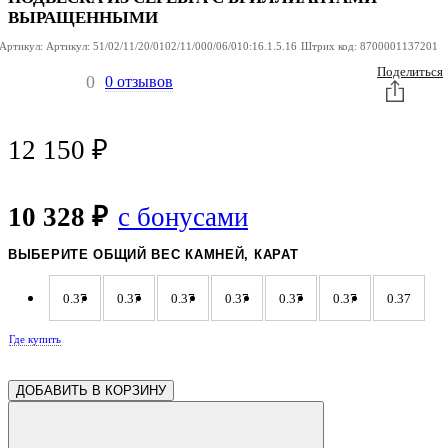
ВЫРАЩЕННЫМИ
Артикул:
Артикул:
51/02/11/20/0102/11/000/06/010:16.1.5.16
Штрих код:
8700001137201
Поделиться
0
0 отзывов
12 150
₽
10 328 ₽
с бонусами
ВЫБЕРИТЕ ОБЩИЙ ВЕС КАМНЕЙ, КАРАТ
0.37
0.37
0.37
0.37
0.37
0.37
0.37
Где купить
0.37
0.32
0.32
0.32
0.32
0.32
0.32
ДОБАВИТЬ В КОРЗИНУ
0.32
0.32
0.32
0.32
0.32
0.32
0.32