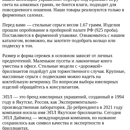
света на алмазных гранях, не боится влаги, подходит для
повседневного ношения. Наши товары реализуются только в
фирменных салонах.
Перед вами — стильные серьги весом 1.67 грамм. Изделия
прошли опробование в пробирной палате РФ (925 проба).
Поставляются в фирменной упаковке. Ознакомьтесь с нашим
каталогом, возможно, вы захотите подобрать кольцо или
подвеску в тон.
Размер и форма сережек в основном зависят от личных
предпочтений. Маленькие пусеты и лаконичные конго
уместны в офисе. Стильные модели с «дорожкой»
бриллиантов подойдут для торжественного случая. Крупные,
массивные серьги с подвесками можно надеть на
коктейльную вечеринку. По вопросам выбора ювелирных
изделий обращайтесь к консультантам.
ЭПЛ — это бренд ювелирных украшений, созданный в 1994
году в Якутске, Россия, как Экспериментально-
производственная лаборатория. До ребрендинга в 2021 году
компания носила имя ЭПЛ Якутские бриллианты. Сегодня
ЭПЛ Даймонд — международная компания, но название
сохранилось как символ качества и экспертности в
бриллиантах.