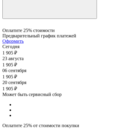
0.66
0.66
0.66
0.66
0.63
0.63
0.63
0.63
0.60
0.60
0.60
0.60
0.60
0.60
Оплатите 25% стоимости
Предварительный график платежей
0.59
0.58
0.57
Оформить
Сегодня
1 905
₽
23 августа
1 905
₽
06 сентября
1 905
₽
20 сентября
1 905
₽
Может быть сервисный сбор
Оплатите 25% от стоимости покупки