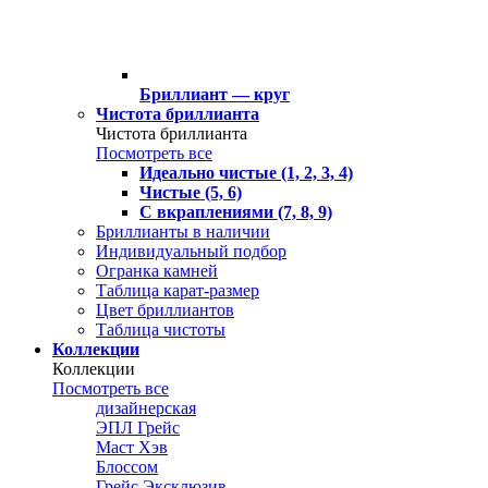
Бриллиант — круг
Чистота бриллианта
Чистота бриллианта
Посмотреть все
Идеально чистые (1, 2, 3, 4)
Чистые (5, 6)
С вкраплениями (7, 8, 9)
Бриллианты в наличии
Индивидуальный подбор
Огранка камней
Таблица карат-размер
Цвет бриллиантов
Таблица чистоты
Коллекции
Коллекции
Посмотреть все
дизайнерская
ЭПЛ Грейс
Маст Хэв
Блоссом
Грейс Эксклюзив