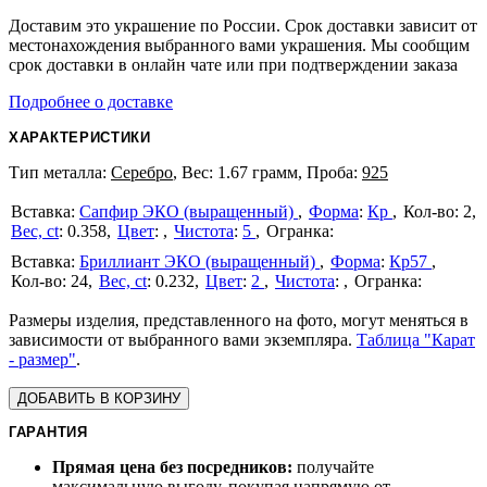
Доставим это украшение по России. Срок доставки зависит от
местонахождения выбранного вами украшения. Мы сообщим
срок доставки в онлайн чате или при подтверждении заказа
Подробнее о доставке
ХАРАКТЕРИСТИКИ
Тип металла:
Серебро
, Вес: 1.67 грамм, Проба:
925
Сапфир ЭКО (выращенный)
Форма
:
Кр
2
Вес, ct
:
0.358
Цвет
:
Чистота
:
5
Бриллиант ЭКО (выращенный)
Форма
:
Кр57
24
Вес, ct
:
0.232
Цвет
:
2
Чистота
:
Размеры изделия, представленного на фото, могут меняться в
зависимости от выбранного вами экземпляра.
Таблица "Карат
- размер"
.
ДОБАВИТЬ В КОРЗИНУ
ГАРАНТИЯ
Прямая цена без посредников:
получайте
максимальную выгоду, покупая напрямую от