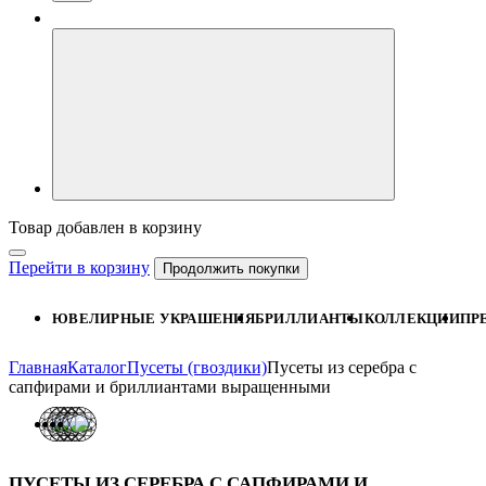
Товар добавлен в корзину
Перейти в корзину
Продолжить покупки
ЮВЕЛИРНЫЕ УКРАШЕНИЯ
БРИЛЛИАНТЫ
КОЛЛЕКЦИИ
ПР
Главная
Каталог
Пусеты (гвоздики)
Пусеты из серебра с
сапфирами и бриллиантами выращенными
ПУСЕТЫ ИЗ СЕРЕБРА С САПФИРАМИ И