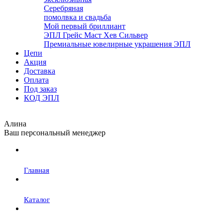
Серебряная
помолвка и свадьба
Мой первый бриллиант
ЭПЛ Грейс Маст Хев Сильвер
Премиальные ювелирные украшения ЭПЛ
Цепи
Акция
Доставка
Оплата
Под заказ
КОД ЭПЛ
Алина
Ваш персональный менеджер
Главная
Каталог