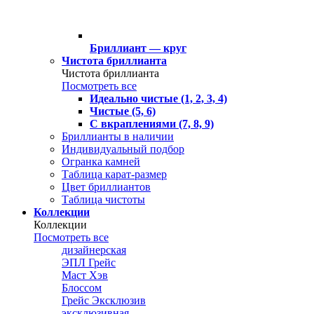
Бриллиант — круг
Чистота бриллианта
Чистота бриллианта
Посмотреть все
Идеально чистые (1, 2, 3, 4)
Чистые (5, 6)
С вкраплениями (7, 8, 9)
Бриллианты в наличии
Индивидуальный подбор
Огранка камней
Таблица карат-размер
Цвет бриллиантов
Таблица чистоты
Коллекции
Коллекции
Посмотреть все
дизайнерская
ЭПЛ Грейс
Маст Хэв
Блоссом
Грейс Эксклюзив
эксклюзивная