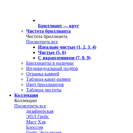
Бриллиант — круг
Чистота бриллианта
Чистота бриллианта
Посмотреть все
Идеально чистые (1, 2, 3, 4)
Чистые (5, 6)
С вкраплениями (7, 8, 9)
Бриллианты в наличии
Индивидуальный подбор
Огранка камней
Таблица карат-размер
Цвет бриллиантов
Таблица чистоты
Коллекции
Коллекции
Посмотреть все
дизайнерская
ЭПЛ Грейс
Маст Хэв
Блоссом
Грейс Эксклюзив