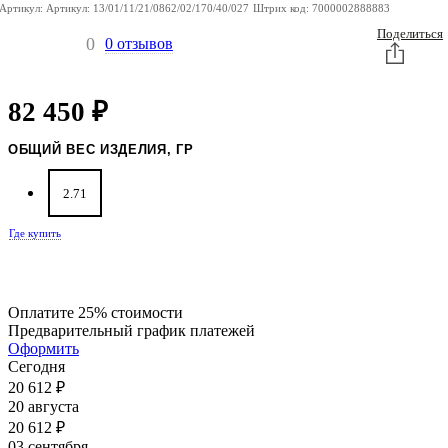
Артикул:
Артикул:
13/01/11/21/0862/02/170/40/027
Штрих код:
7000002888883
Поделиться
0
0 отзывов
82 450
₽
ОБЩИЙ ВЕС ИЗДЕЛИЯ, ГР
2.71
Где купить
Оплатите 25% стоимости
Предварительный график платежей
Оформить
Сегодня
20 612
₽
20 августа
20 612
₽
03 сентября