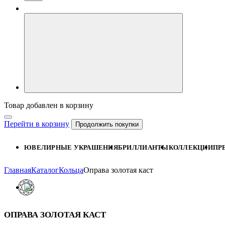
Товар добавлен в корзину
Перейти в корзину
Продолжить покупки
ЮВЕЛИРНЫЕ УКРАШЕНИЯ
БРИЛЛИАНТЫ
КОЛЛЕКЦИИ
ПР
Главная
Каталог
Кольца
Оправа золотая каст
ОПРАВА ЗОЛОТАЯ КАСТ