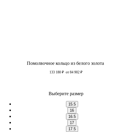
Помолвочное кольцо из белого золота
133 180
₽
от 84 902
₽
Выберите размер
15.5
16
16.5
17
17.5