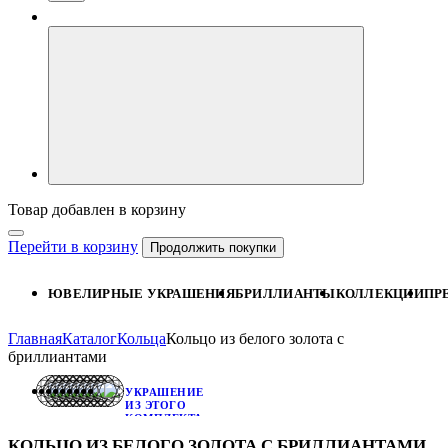
Товар добавлен в корзину
Перейти в корзину
Продолжить покупки
ЮВЕЛИРНЫЕ УКРАШЕНИЯ
БРИЛЛИАНТЫ
КОЛЛЕКЦИИ
ПР
Главная
Каталог
Кольца
Кольцо из белого золота с
бриллиантами
УКРАШЕНИЕ
ИЗ ЭТОГО
КОМПЛЕКТА:
СЕРЬГИ ИЗ
КОЛЬЦО ИЗ БЕЛОГО ЗОЛОТА С БРИЛЛИАНТАМИ