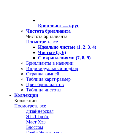
Бриллиант — круг
Чистота бриллианта
Чистота бриллианта
Посмотреть все
Идеально чистые (1, 2, 3, 4)
Чистые (5, 6)
С вкраплениями (7, 8, 9)
Бриллианты в наличии
Индивидуальный подбор
Огранка камней
Таблица карат-размер
Цвет бриллиантов
Таблица чистоты
Коллекции
Коллекции
Посмотреть все
дизайнерская
ЭПЛ Грейс
Маст Хэв
Блоссом
Грейс Эксклюзив