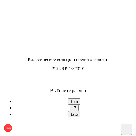
Классическое кольцо из белого золота
216 050
₽
137 731
₽
Выберите размер
16.5
17
17.5
-25%