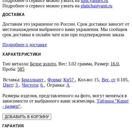
Подробнее о сервисе можно узнать на
split.yandex.ru
Подробнее о сервисе можно узнать на
platichastyami.ru
ДОСТАВКА
Доставим это украшение по России. Срок доставки зависит от
местонахождения выбранного вами украшения. Мы сообщим
срок доставки в онлайн чате или при подтверждении заказа
Подробнее о доставке
ХАРАКТЕРИСТИКИ
Тип металла:
Белое золото
, Вес: 3.02 грамма, Размер:
16.0
,
Проба:
585
Бриллиант
Форма
:
Кр57
15
Вес, ct
:
0.105
Цвет
:
3
Чистота
:
6
А
Размеры изделия, представленного на фото, могут меняться в
зависимости от выбранного вами экземпляра.
Таблица "Карат
- размер"
.
ДОБАВИТЬ В КОРЗИНУ
ГАРАНТИЯ