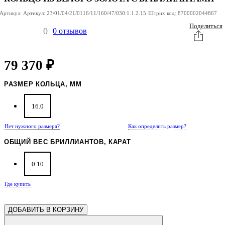
Артикул:
Артикул:
23/01/04/21/0116/11/160/47/030:1.1.2.15
Штрих код:
8700002044867
Поделиться
0
0 отзывов
79 370
₽
РАЗМЕР КОЛЬЦА, ММ
16.0
Нет нужного размера?
Как определить размер?
ОБЩИЙ ВЕС БРИЛЛИАНТОВ, КАРАТ
0.10
Где купить
ДОБАВИТЬ В КОРЗИНУ