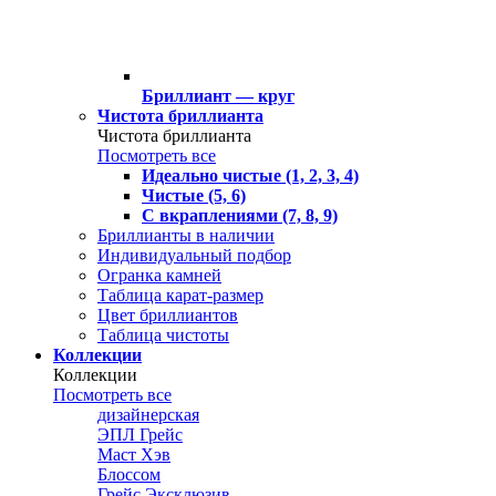
Бриллиант — круг
Чистота бриллианта
Чистота бриллианта
Посмотреть все
Идеально чистые (1, 2, 3, 4)
Чистые (5, 6)
С вкраплениями (7, 8, 9)
Бриллианты в наличии
Индивидуальный подбор
Огранка камней
Таблица карат-размер
Цвет бриллиантов
Таблица чистоты
Коллекции
Коллекции
Посмотреть все
дизайнерская
ЭПЛ Грейс
Маст Хэв
Блоссом
Грейс Эксклюзив