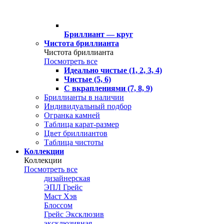
Бриллиант — круг
Чистота бриллианта
Чистота бриллианта
Посмотреть все
Идеально чистые (1, 2, 3, 4)
Чистые (5, 6)
С вкраплениями (7, 8, 9)
Бриллианты в наличии
Индивидуальный подбор
Огранка камней
Таблица карат-размер
Цвет бриллиантов
Таблица чистоты
Коллекции
Коллекции
Посмотреть все
дизайнерская
ЭПЛ Грейс
Маст Хэв
Блоссом
Грейс Эксклюзив
эксклюзивная