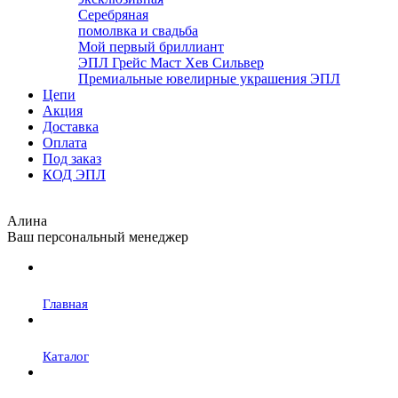
Серебряная
помолвка и свадьба
Мой первый бриллиант
ЭПЛ Грейс Маст Хев Сильвер
Премиальные ювелирные украшения ЭПЛ
Цепи
Акция
Доставка
Оплата
Под заказ
КОД ЭПЛ
Алина
Ваш персональный менеджер
Главная
Каталог