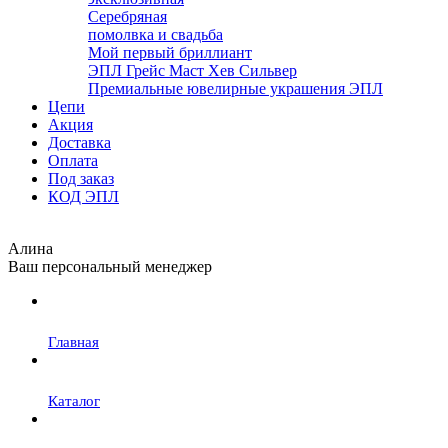
Серебряная
помолвка и свадьба
Мой первый бриллиант
ЭПЛ Грейс Маст Хев Сильвер
Премиальные ювелирные украшения ЭПЛ
Цепи
Акция
Доставка
Оплата
Под заказ
КОД ЭПЛ
Алина
Ваш персональный менеджер
Главная
Каталог