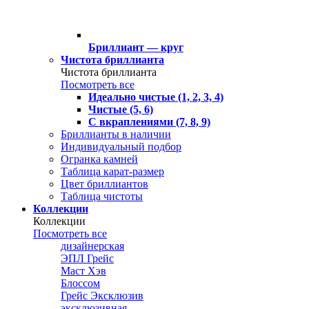
Бриллиант — круг
Чистота бриллианта
Чистота бриллианта
Посмотреть все
Идеально чистые (1, 2, 3, 4)
Чистые (5, 6)
С вкраплениями (7, 8, 9)
Бриллианты в наличии
Индивидуальный подбор
Огранка камней
Таблица карат-размер
Цвет бриллиантов
Таблица чистоты
Коллекции
Коллекции
Посмотреть все
дизайнерская
ЭПЛ Грейс
Маст Хэв
Блоссом
Грейс Эксклюзив
эксклюзивная