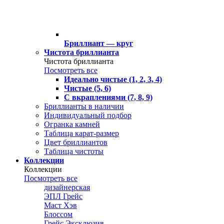
Бриллиант — круг
Чистота бриллианта
Чистота бриллианта
Посмотреть все
Идеально чистые (1, 2, 3, 4)
Чистые (5, 6)
С вкраплениями (7, 8, 9)
Бриллианты в наличии
Индивидуальный подбор
Огранка камней
Таблица карат-размер
Цвет бриллиантов
Таблица чистоты
Коллекции
Коллекции
Посмотреть все
дизайнерская
ЭПЛ Грейс
Маст Хэв
Блоссом
Грейс Эксклюзив