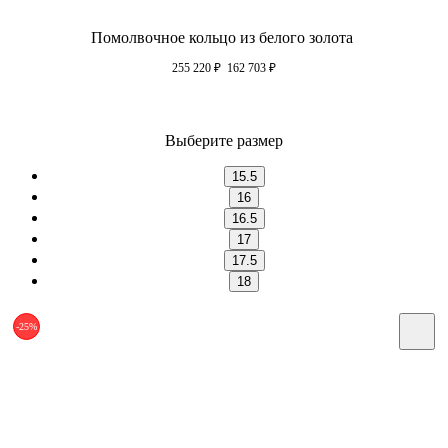
Помолвочное кольцо из белого золота
255 220
₽
162 703
₽
Выберите размер
15.5
16
16.5
17
17.5
18
-25%