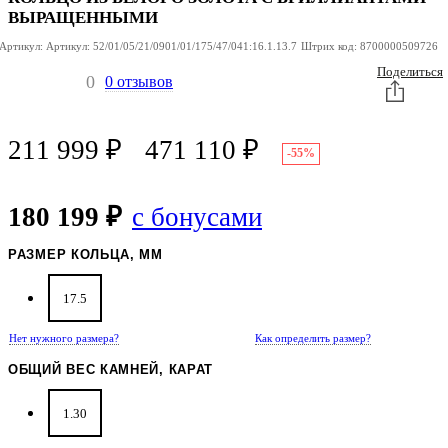
ВЫРАЩЕННЫМИ
Артикул:
Артикул:
52/01/05/21/0901/01/175/47/041:16.1.13.7
Штрих код:
8700000509726
Поделиться
0
0 отзывов
211 999
₽
471 110
₽
-55%
180 199 ₽
с бонусами
РАЗМЕР КОЛЬЦА, ММ
17.5
Нет нужного размера?
Как определить размер?
ОБЩИЙ ВЕС КАМНЕЙ, КАРАТ
1.30