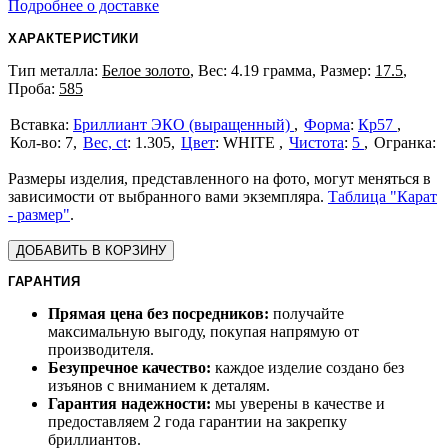
Подробнее о доставке
ХАРАКТЕРИСТИКИ
Тип металла:
Белое золото
, Вес: 4.19 грамма, Размер:
17.5
,
Проба:
585
Бриллиант ЭКО (выращенный)
Форма
:
Кр57
7
Вес, ct
:
1.305
Цвет
:
WHITE
Чистота
:
5
Размеры изделия, представленного на фото, могут меняться в
зависимости от выбранного вами экземпляра.
Таблица "Карат
- размер"
.
ДОБАВИТЬ В КОРЗИНУ
ГАРАНТИЯ
Прямая цена без посредников:
получайте
максимальную выгоду, покупая напрямую от
производителя.
Безупречное качество:
каждое изделие создано без
изъянов с вниманием к деталям.
Гарантия надежности:
мы уверены в качестве и
предоставляем 2 года гарантии на закрепку
бриллиантов.