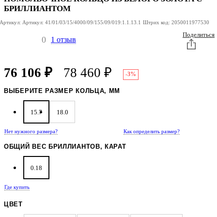
БРИЛЛИАНТОМ
Артикул:
Артикул:
41/01/03/15/4000/09/155/09/019:1.1.13.1
Штрих код:
2050011977530
Поделиться
0
1 отзыв
76 106
₽
78 460
₽
-3%
ВЫБЕРИТЕ РАЗМЕР КОЛЬЦА, ММ
15.7
18.0
Нет нужного размера?
Как определить размер?
ОБЩИЙ ВЕС БРИЛЛИАНТОВ, КАРАТ
0.18
Где купить
ЦВЕТ