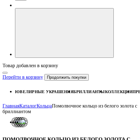
Товар добавлен в корзину
Перейти в корзину
Продолжить покупки
ЮВЕЛИРНЫЕ УКРАШЕНИЯ
БРИЛЛИАНТЫ
КОЛЛЕКЦИИ
ПР
Главная
Каталог
Кольца
Помолвочное кольцо из белого золота с
бриллиантом
ПОМОЛВОЧНОЕ КОЛЬЦО ИЗ БЕЛОГО ЗОЛОТА С