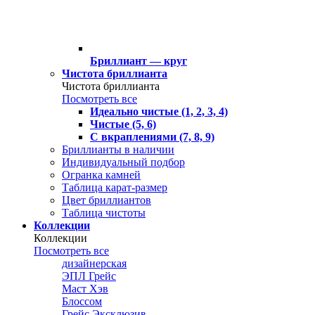
Бриллиант — круг
Чистота бриллианта
Чистота бриллианта
Посмотреть все
Идеально чистые (1, 2, 3, 4)
Чистые (5, 6)
С вкраплениями (7, 8, 9)
Бриллианты в наличии
Индивидуальный подбор
Огранка камней
Таблица карат-размер
Цвет бриллиантов
Таблица чистоты
Коллекции
Коллекции
Посмотреть все
дизайнерская
ЭПЛ Грейс
Маст Хэв
Блоссом
Грейс Эксклюзив