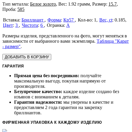
Тип металла:
Белое золото
, Вес: 1.92 грамм, Размер:
15.7
,
Проба:
585
Бриллиант
Форма
:
Кр57
1
Вес, ct
:
0.185
Цвет
:
3
Чистота
:
6
А
Размеры изделия, представленного на фото, могут меняться в
зависимости от выбранного вами экземпляра.
Таблица "Карат
- размер"
.
ДОБАВИТЬ В КОРЗИНУ
ГАРАНТИЯ
Прямая цена без посредников:
получайте
максимальную выгоду, покупая напрямую от
производителя.
Безупречное качество:
каждое изделие создано без
изъянов с вниманием к деталям.
Гарантия надежности:
мы уверены в качестве и
предоставляем 2 года гарантии на закрепку
бриллиантов.
ФИРМЕННАЯ УПАКОВКА К КАЖДОМУ ИЗДЕЛИЮ