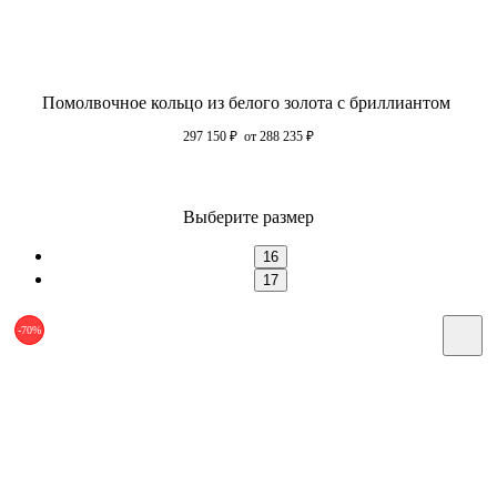
Помолвочное кольцо из белого золота с бриллиантом
297 150
₽
от 288 235
₽
Выберите размер
16
17
-70%