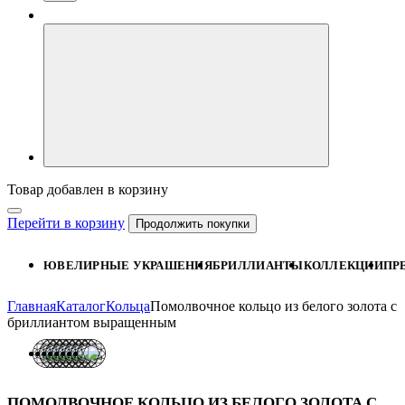
Товар добавлен в корзину
Перейти в корзину
Продолжить покупки
ЮВЕЛИРНЫЕ УКРАШЕНИЯ
БРИЛЛИАНТЫ
КОЛЛЕКЦИИ
ПР
Главная
Каталог
Кольца
Помолвочное кольцо из белого золота с
бриллиантом выращенным
ПОМОЛВОЧНОЕ КОЛЬЦО ИЗ БЕЛОГО ЗОЛОТА С