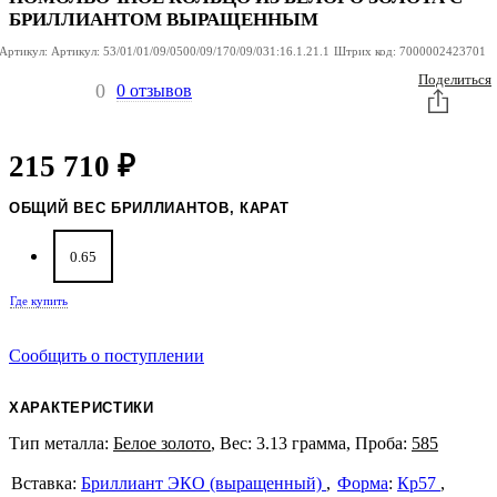
БРИЛЛИАНТОМ ВЫРАЩЕННЫМ
Артикул:
Артикул:
53/01/01/09/0500/09/170/09/031:16.1.21.1
Штрих код:
7000002423701
Поделиться
0
0 отзывов
215 710
₽
ОБЩИЙ ВЕС БРИЛЛИАНТОВ, КАРАТ
0.65
Где купить
Сообщить о поступлении
ХАРАКТЕРИСТИКИ
Тип металла:
Белое золото
, Вес: 3.13 грамма, Проба:
585
Бриллиант ЭКО (выращенный)
Форма
:
Кр57