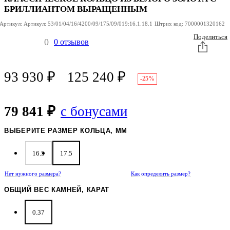
БРИЛЛИАНТОМ ВЫРАЩЕННЫМ
Артикул:
Артикул:
53/01/04/16/4200/09/175/09/019:16.1.18.1
Штрих код:
7000001320162
Поделиться
0
0 отзывов
93 930
₽
125 240
₽
-25%
79 841 ₽
с бонусами
ВЫБЕРИТЕ РАЗМЕР КОЛЬЦА, ММ
16.5
17.5
Нет нужного размера?
Как определить размер?
ОБЩИЙ ВЕС КАМНЕЙ, КАРАТ
0.37