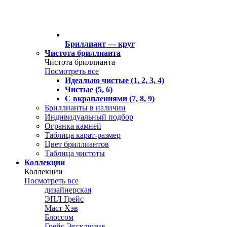
Бриллиант — круг
Чистота бриллианта
Чистота бриллианта
Посмотреть все
Идеально чистые (1, 2, 3, 4)
Чистые (5, 6)
С вкраплениями (7, 8, 9)
Бриллианты в наличии
Индивидуальный подбор
Огранка камней
Таблица карат-размер
Цвет бриллиантов
Таблица чистоты
Коллекции
Коллекции
Посмотреть все
дизайнерская
ЭПЛ Грейс
Маст Хэв
Блоссом
Грейс Эксклюзив