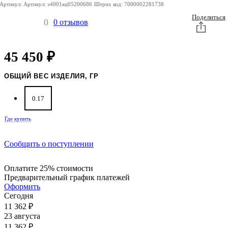
Артикул:
Артикул:
э4001кц05200686
Штрих код:
7000002281738
Поделиться
0
0 отзывов
45 450
₽
ОБЩИЙ ВЕС ИЗДЕЛИЯ, ГР
0.17
Где купить
Сообщить о поступлении
Оплатите 25% стоимости
Предварительный график платежей
Оформить
Сегодня
11 362
₽
23 августа
11 362
₽