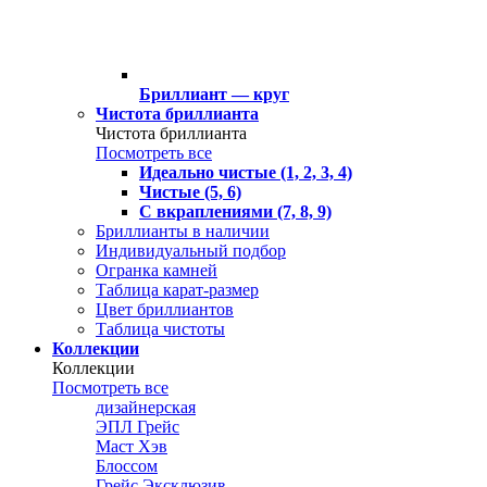
Бриллиант — круг
Чистота бриллианта
Чистота бриллианта
Посмотреть все
Идеально чистые (1, 2, 3, 4)
Чистые (5, 6)
С вкраплениями (7, 8, 9)
Бриллианты в наличии
Индивидуальный подбор
Огранка камней
Таблица карат-размер
Цвет бриллиантов
Таблица чистоты
Коллекции
Коллекции
Посмотреть все
дизайнерская
ЭПЛ Грейс
Маст Хэв
Блоссом
Грейс Эксклюзив