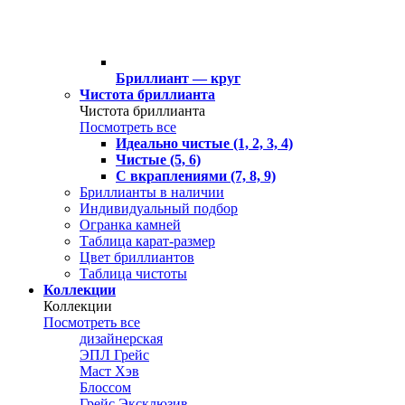
Бриллиант — круг
Чистота бриллианта
Чистота бриллианта
Посмотреть все
Идеально чистые (1, 2, 3, 4)
Чистые (5, 6)
С вкраплениями (7, 8, 9)
Бриллианты в наличии
Индивидуальный подбор
Огранка камней
Таблица карат-размер
Цвет бриллиантов
Таблица чистоты
Коллекции
Коллекции
Посмотреть все
дизайнерская
ЭПЛ Грейс
Маст Хэв
Блоссом
Грейс Эксклюзив