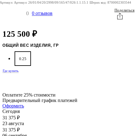
Артикул:
Артикул:
26/01/04/20/2998/09/165/47/026:1.1.15.1
Штрих код:
8700002303544
Поделиться
0
0 отзывов
125 500
₽
ОБЩИЙ ВЕС ИЗДЕЛИЯ, ГР
0.25
Где купить
Оплатите 25% стоимости
Предварительный график платежей
Оформить
Сегодня
31 375
₽
23 августа
31 375
₽
06 сентября