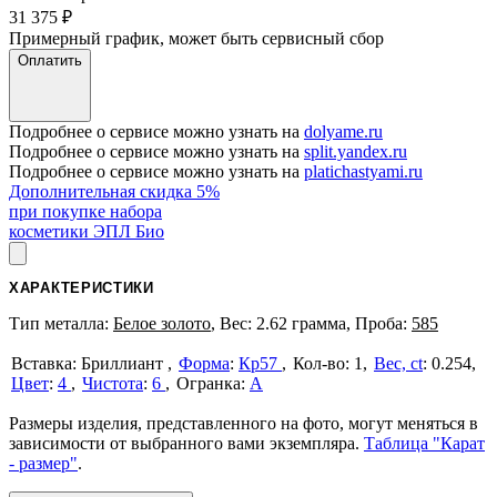
31 375
₽
Примерный график, может быть сервисный сбор
Оплатить
Подробнее о сервисе можно узнать на
dolyame.ru
Подробнее о сервисе можно узнать на
split.yandex.ru
Подробнее о сервисе можно узнать на
platichastyami.ru
Дополнительная скидка 5%
при покупке набора
косметики ЭПЛ Био
ХАРАКТЕРИСТИКИ
Тип металла:
Белое золото
, Вес: 2.62 грамма, Проба:
585
Бриллиант
Форма
:
Кр57
1
Вес, ct
:
0.254
Цвет
:
4
Чистота
:
6
А
Размеры изделия, представленного на фото, могут меняться в
зависимости от выбранного вами экземпляра.
Таблица "Карат
- размер"
.