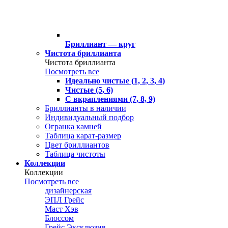
Бриллиант — круг
Чистота бриллианта
Чистота бриллианта
Посмотреть все
Идеально чистые (1, 2, 3, 4)
Чистые (5, 6)
С вкраплениями (7, 8, 9)
Бриллианты в наличии
Индивидуальный подбор
Огранка камней
Таблица карат-размер
Цвет бриллиантов
Таблица чистоты
Коллекции
Коллекции
Посмотреть все
дизайнерская
ЭПЛ Грейс
Маст Хэв
Блоссом
Грейс Эксклюзив