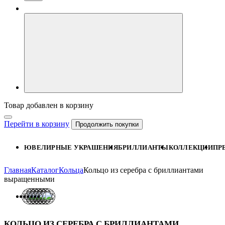
Товар добавлен в корзину
Перейти в корзину
Продолжить покупки
ЮВЕЛИРНЫЕ УКРАШЕНИЯ
БРИЛЛИАНТЫ
КОЛЛЕКЦИИ
ПР
Главная
Каталог
Кольца
Кольцо из серебра с бриллиантами
выращенными
КОЛЬЦО ИЗ СЕРЕБРА С БРИЛЛИАНТАМИ