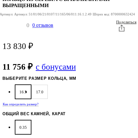
ВЫРАЩЕННЫМИ
Артикул:
Артикул:
51/01/06/21/0107/11/165/06/011:16.1.2.49
Штрих код:
8700000632424
Поделиться
0
0 отзывов
13 830
₽
11 756 ₽
с бонусами
ВЫБЕРИТЕ РАЗМЕР КОЛЬЦА, ММ
16.5
17.0
Как определить размер?
ОБЩИЙ ВЕС КАМНЕЙ, КАРАТ
0.35