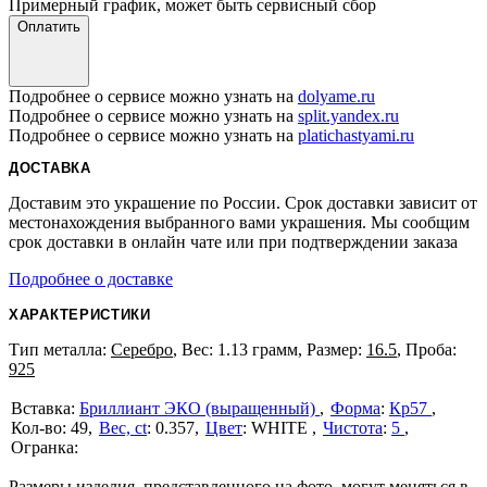
Примерный график, может быть сервисный сбор
Оплатить
Подробнее о сервисе можно узнать на
dolyame.ru
Подробнее о сервисе можно узнать на
split.yandex.ru
Подробнее о сервисе можно узнать на
platichastyami.ru
ДОСТАВКА
Доставим это украшение по России. Срок доставки зависит от
местонахождения выбранного вами украшения. Мы сообщим
срок доставки в онлайн чате или при подтверждении заказа
Подробнее о доставке
ХАРАКТЕРИСТИКИ
Тип металла:
Серебро
, Вес: 1.13 грамм, Размер:
16.5
, Проба:
925
Бриллиант ЭКО (выращенный)
Форма
:
Кр57
49
Вес, ct
:
0.357
Цвет
:
WHITE
Чистота
:
5
Размеры изделия, представленного на фото, могут меняться в