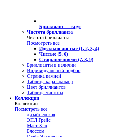
Бриллиант — круг
Чистота бриллианта
Чистота бриллианта
Посмотреть все
Идеально чистые (1, 2, 3, 4)
Чистые (5, 6)
С вкраплениями (7, 8, 9)
Бриллианты в наличии
Индивидуальный подбор
Огранка камней
Таблица карат-размер
Цвет бриллиантов
Таблица чистоты
Коллекции
Коллекции
Посмотреть все
дизайнерская
ЭПЛ Грейс
Маст Хэв
Блоссом
Грейс Эксклюзив