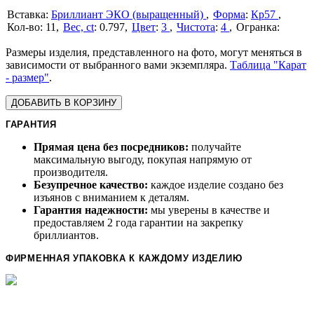
Бриллиант ЭКО (выращенный)
Форма
:
Кр57
11
Вес, ct
:
0.797
Цвет
:
3
Чистота
:
4
Размеры изделия, представленного на фото, могут меняться в
зависимости от выбранного вами экземпляра.
Таблица "Карат
- размер"
.
ДОБАВИТЬ В КОРЗИНУ
ГАРАНТИЯ
Прямая цена без посредников:
получайте
максимальную выгоду, покупая напрямую от
производителя.
Безупречное качество:
каждое изделие создано без
изъянов с вниманием к деталям.
Гарантия надежности:
мы уверены в качестве и
предоставляем 2 года гарантии на закрепку
бриллиантов.
ФИРМЕННАЯ УПАКОВКА К КАЖДОМУ ИЗДЕЛИЮ