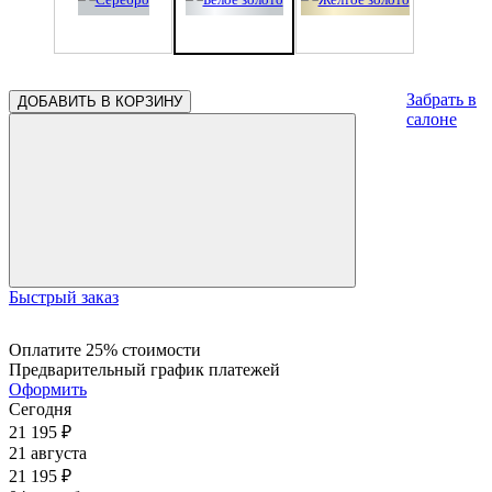
0.84
0.84
0.84
0.80
0.80
0.80
0.80
0.80
0.80
0.80
0.80
0.80
0.80
0.80
Забрать в
ДОБАВИТЬ В КОРЗИНУ
салоне
0.79
0.79
0.79
0.79
0.79
0.79
0.79
0.79
0.79
0.79
Быстрый заказ
Оплатите 25% стоимости
Предварительный график платежей
Оформить
Сегодня
21 195
₽
21 августа
21 195
₽