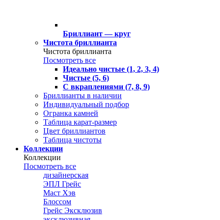
Бриллиант — круг
Чистота бриллианта
Чистота бриллианта
Посмотреть все
Идеально чистые (1, 2, 3, 4)
Чистые (5, 6)
С вкраплениями (7, 8, 9)
Бриллианты в наличии
Индивидуальный подбор
Огранка камней
Таблица карат-размер
Цвет бриллиантов
Таблица чистоты
Коллекции
Коллекции
Посмотреть все
дизайнерская
ЭПЛ Грейс
Маст Хэв
Блоссом
Грейс Эксклюзив
эксклюзивная