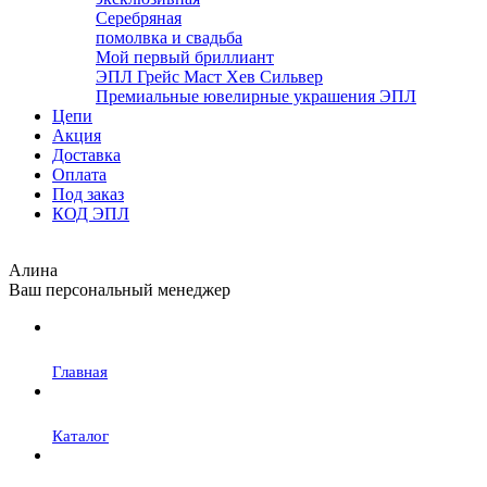
Серебряная
помолвка и свадьба
Мой первый бриллиант
ЭПЛ Грейс Маст Хев Сильвер
Премиальные ювелирные украшения ЭПЛ
Цепи
Акция
Доставка
Оплата
Под заказ
КОД ЭПЛ
Алина
Ваш персональный менеджер
Главная
Каталог