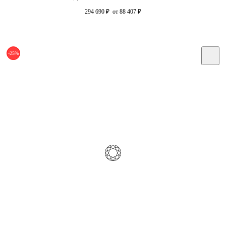
294 690
₽
от 88 407
₽
-25%