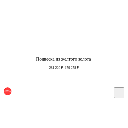
Подвеска из желтого золота
281 220
₽
179 278
₽
-25%