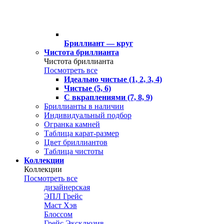
Бриллиант — круг
Чистота бриллианта
Чистота бриллианта
Посмотреть все
Идеально чистые (1, 2, 3, 4)
Чистые (5, 6)
С вкраплениями (7, 8, 9)
Бриллианты в наличии
Индивидуальный подбор
Огранка камней
Таблица карат-размер
Цвет бриллиантов
Таблица чистоты
Коллекции
Коллекции
Посмотреть все
дизайнерская
ЭПЛ Грейс
Маст Хэв
Блоссом
Грейс Эксклюзив