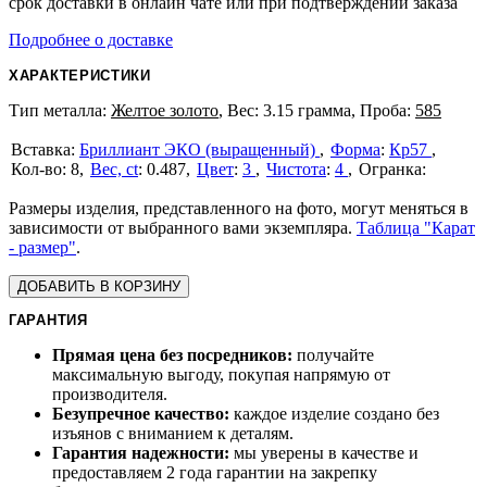
срок доставки в онлайн чате или при подтверждении заказа
Подробнее о доставке
ХАРАКТЕРИСТИКИ
Тип металла:
Желтое золото
, Вес: 3.15 грамма, Проба:
585
Бриллиант ЭКО (выращенный)
Форма
:
Кр57
8
Вес, ct
:
0.487
Цвет
:
3
Чистота
:
4
Размеры изделия, представленного на фото, могут меняться в
зависимости от выбранного вами экземпляра.
Таблица "Карат
- размер"
.
ДОБАВИТЬ В КОРЗИНУ
ГАРАНТИЯ
Прямая цена без посредников:
получайте
максимальную выгоду, покупая напрямую от
производителя.
Безупречное качество:
каждое изделие создано без
изъянов с вниманием к деталям.
Гарантия надежности:
мы уверены в качестве и
предоставляем 2 года гарантии на закрепку