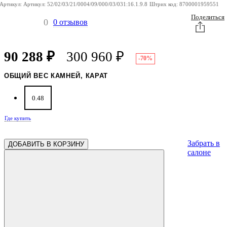
Артикул:
Артикул:
52/02/03/21/0004/09/000/03/031:16.1.9.8
Штрих код:
8700001959551
Поделиться
0
0 отзывов
90 288
₽
300 960
₽
-70%
ОБЩИЙ ВЕС КАМНЕЙ, КАРАТ
0.48
Где купить
Забрать в
ДОБАВИТЬ В КОРЗИНУ
салоне