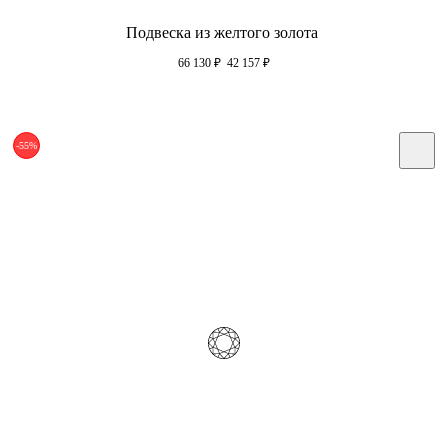
Подвеска из желтого золота
66 130
₽
42 157
₽
-55%