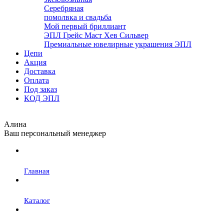
Серебряная
помолвка и свадьба
Мой первый бриллиант
ЭПЛ Грейс Маст Хев Сильвер
Премиальные ювелирные украшения ЭПЛ
Цепи
Акция
Доставка
Оплата
Под заказ
КОД ЭПЛ
Алина
Ваш персональный менеджер
Главная
Каталог