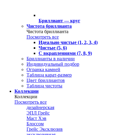
Бриллиант — круг
Чистота бриллианта
Чистота бриллианта
Посмотреть все
Идеально чистые (1, 2, 3, 4)
Чистые (5, 6)
С вкраплениями (7, 8, 9)
Бриллианты в наличии
Индивидуальный подбор
Огранка камней
Таблица карат-размер
Цвет бриллиантов
Таблица чистоты
Коллекции
Коллекции
Посмотреть все
дизайнерская
ЭПЛ Грейс
Маст Хэв
Блоссом
Грейс Эксклюзив
эксклюзивная