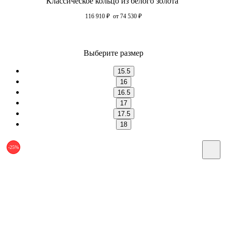
Классическое кольцо из белого золота
116 910
₽
от 74 530
₽
Выберите размер
15.5
16
16.5
17
17.5
18
-25%