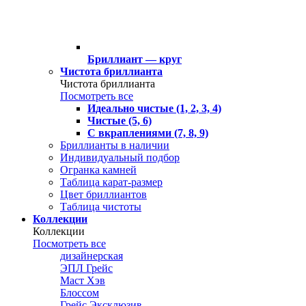
Бриллиант — круг
Чистота бриллианта
Чистота бриллианта
Посмотреть все
Идеально чистые (1, 2, 3, 4)
Чистые (5, 6)
С вкраплениями (7, 8, 9)
Бриллианты в наличии
Индивидуальный подбор
Огранка камней
Таблица карат-размер
Цвет бриллиантов
Таблица чистоты
Коллекции
Коллекции
Посмотреть все
дизайнерская
ЭПЛ Грейс
Маст Хэв
Блоссом
Грейс Эксклюзив