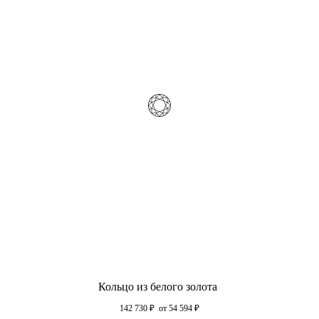
Кольцо из белого золота
142 730
₽
от 54 594
₽