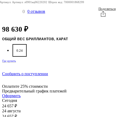
Артикул:
Артикул:
э0901кц06220202
Штрих код:
7000001868299
Поделиться
0
0 отзывов
98 630
₽
ОБЩИЙ ВЕС БРИЛЛИАНТОВ, КАРАТ
0.24
Где купить
Сообщить о поступлении
Оплатите 25% стоимости
Предварительный график платежей
Оформить
Сегодня
24 657
₽
24 августа
24 657
₽